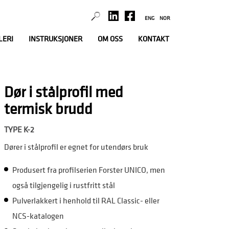
ENG
NOR
LERI
INSTRUKSJONER
OM OSS
KONTAKT
Dør i stålprofil med
termisk brudd
TYPE K-2
Dører i stålprofil er egnet for utendørs bruk
Produsert fra profilserien Forster UNICO, men
også tilgjengelig i rustfritt stål
Pulverlakkert i henhold til RAL Classic- eller
NCS-katalogen