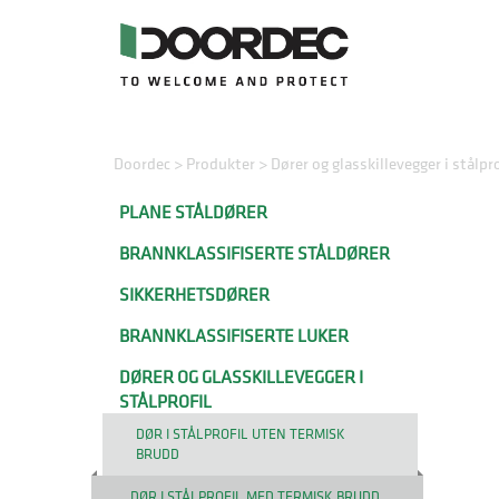
Doordec
>
Produkter
>
Dører og glasskillevegger i stålpro
PLANE STÅLDØRER
BRANNKLASSIFISERTE STÅLDØRER
SIKKERHETSDØRER
BRANNKLASSIFISERTE LUKER
DØRER OG GLASSKILLEVEGGER I
STÅLPROFIL
DØR I STÅLPROFIL UTEN TERMISK
BRUDD
DØR I STÅLPROFIL MED TERMISK BRUDD